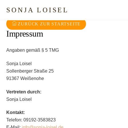
Skip
SONJA LOISEL
to
content
ZURÜCK ZUR STARTSEITE
Impressum
Angaben gemäß § 5 TMG
Sonja Loisel
Sollenberger Straße 25
91367 Weißenohe
Vertreten durch:
Sonja Loisel
Kontakt:
Telefon: 09192-3583823
E-Mail:
info@sonja-loisel.de